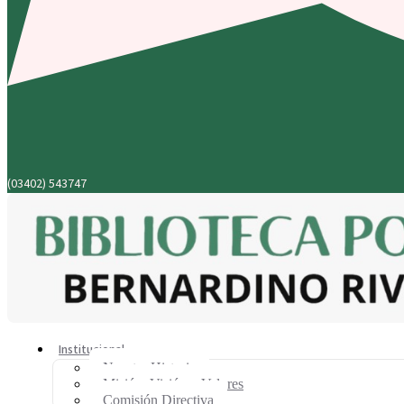
(03402) 543747
Institucional
Nuestra Historia
Misión, Visión y Valores
Comisión Directiva